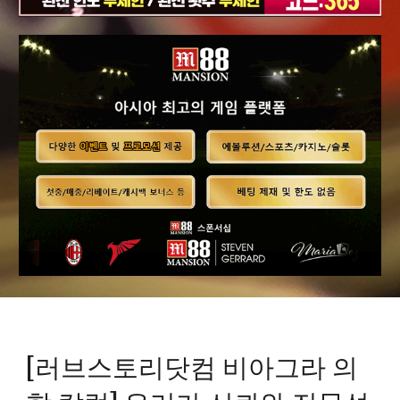
[러브스토리닷컴 비아그라 의