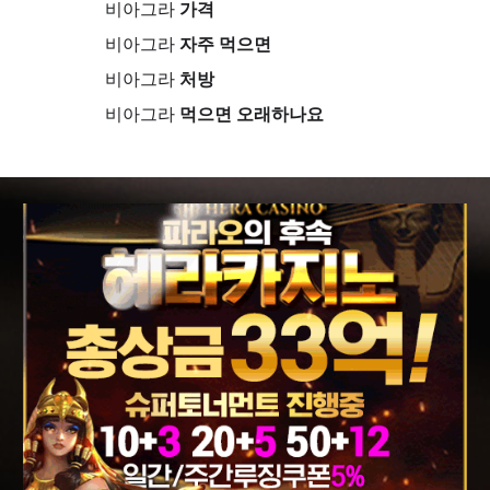
비아그라
가격
비아그라
자주 먹으면
비아그라
처방
비아그라
먹으면 오래하나요