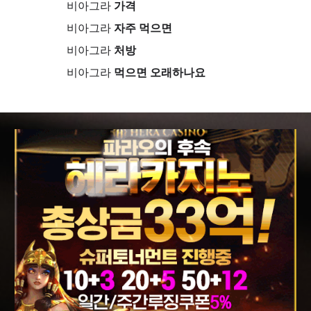
비아그라
가격
비아그라
자주 먹으면
비아그라
처방
비아그라
먹으면 오래하나요