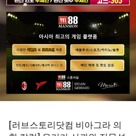
[러브스토리닷컴 비아그라 의