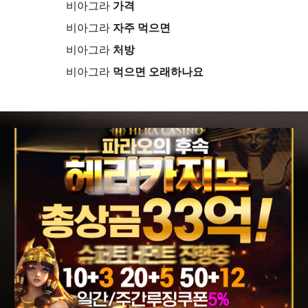
비아그라
가격
비아그라
자주 먹으면
비아그라
처방
비아그라
먹으면 오래하나요