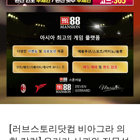
[러브스토리닷컴 비아그라 의